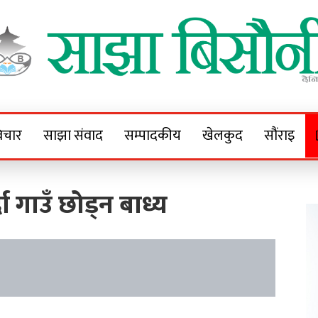
Sajha Bisaunee
e News Portal
िचार
साझा संवाद
सम्पादकीय
खेलकुद
सौंराइ
ा गाउँ छोड्न बाध्य