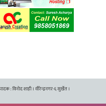
्पादक : विनोद शाही । वीरेन्द्रनगर-६ सुर्खेत ।