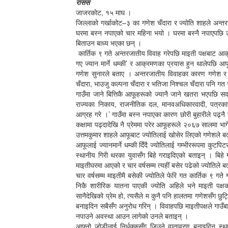
रासस
जाजरकोट, १५ माघ ।
जिल्लाको गर्खाकोट–३ का गणेश चँदारा र ज्योति शाहले अन्तर
घरमा बस्न नपाएको चार महिना भयो । घरमा बस्नै नपाएपछि 
बिताउन बाध्य भएका छन् ।
कार्तिक ९ गते अन्तरजातीय विवाह गरेपछि माइती पक्षबाट आक
गए ज्यान मार्ने धम्की’ र आक्रमणका प्रयास हुन थालेपछि 
गणेश सुनारले बताए । अन्तरजातीय विवाहका कारण गणेश र ज्
चँदारा, भाउजु कल्पना चँदारा र भतिजा निश्चल चँदारा पनि ग
गाउँमा जाने बित्तिकै आफूहरूको ज्यानै जाने खतरा भएपछि सद
राज्यका निकाय, राजनीतिक दल, मानवअधिकारवादी, पत्रकारस
आग्रह गरे ।’ गाउँमा बस्न नपाएका कारण छोरी बुहारीले पढ्न
कक्षामा पढ्दादेखि नै प्रेममा परेर आफूहरूले २०६७ सालमा भागे
उत्तमकुमार शाहले आफूबाट ज्योतिलाई खोसेर लिएको गणेशले ब
आफूलाई ज्यानमार्ने धम्की दिँदै ज्योतिलाई गम्भीररूपमा कुटपि
स्थानीय गिरी थरका युवासँग बिहे गराइदिएको बताइन् । बिहे
माइतीघरमा आएको र चार वर्षसम्म त्यहीं बसेर पढेको ज्योतिले ब
चार वर्षसम्म माइतीमै बसेकी ज्योतिले फेरि गत कार्तिक ९ गत
निकै शारीरिक यातना पाएकी ज्योति अहिले भने माइती पक्
सानैदेखिको प्रेम हो, त्यसैले म कुनै पनि हालतमा गणेशसँग छुट
बनाइदिन सबैसँग अनुरोध गरिन् । विवाहपछि माइतीपक्षले गाउँ
नपाउने अवस्था आउन लागेको उनले बताइन् ।
आफ्नो जोडीलाई निर्धक्कसँग जिउने वातावरण बनाइदिन स