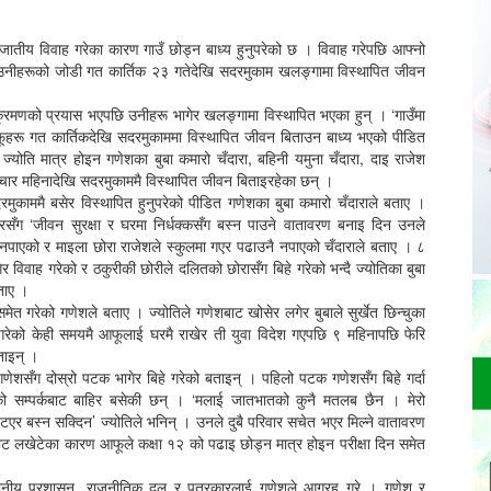
जातीय विवाह गरेका कारण गाउँ छोड्न बाध्य हुनुपरेको छ । विवाह गरेपछि आफ्नो
उनीहरूको जोडी गत कार्तिक २३ गतेदेखि सदरमुकाम खलङ्गामा विस्थापित जीवन
्रमणको प्रयास भएपछि उनीहरू भागेर खलङ्गामा विस्थापित भएका हुन् । ‘गाउँमा
आफूहरू गत कार्तिकदेखि सदरमुकाममा विस्थापित जीवन बिताउन बाध्य भएको पीडित
योति मात्र होइन गणेशका बुबा कमारो चँदारा, बहिनी यमुना चँदारा, दाइ राजेश
त चार महिनादेखि सदरमुकाममै विस्थापित जीवन बिताइरहेका छन् ।
रमुकाममै बसेर विस्थापित हुनुपरेको पीडित गणेशका बुबा कमारो चँदाराले बताए ।
ँग ‘जीवन सुरक्षा र घरमा निर्धक्कसँग बस्न पाउने वातावरण बनाइ दिन उनले
ै नपाएको र माइला छोरा राजेशले स्कुलमा गएर पढाउनै नपाएको चँदाराले बताए । ८
र विवाह गरेको र ठकुरीकी छोरीले दलितको छोरासँग बिहे गरेको भन्दै ज्योतिका बुबा
ताए ।
टसमेत गरेको गणेशले बताए । ज्योतिले गणेशबाट खोसेर लगेर बुबाले सुर्खेत छिन्चुका
 गरेको केही समयमै आफूलाई घरमै राखेर ती युवा विदेश गएपछि ९ महिनापछि फेरि
ताइन् ।
े गणेशसँग दोस्रो पटक भागेर बिहे गरेको बताइन् । पहिलो पटक गणेशसँग बिहे गर्दा
षको सम्पर्कबाट बाहिर बसेकी छन् । ‘मलाई जातभातको कुनै मतलब छैन । मेरो
्टिएर बस्न सक्दिन’ ज्योतिले भनिन् । उनले दुबै परिवार सचेत भएर मिल्ने वातावरण
बाट लखेटेका कारण आफूले कक्षा १२ को पढाइ छोड्न मात्र होइन परीक्षा दिन समेत
्थानीय प्रशासन, राजनीतिक दल र पत्रकारलाई गणेशले आग्रह गरे । गणेश र