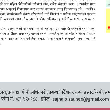
ो चार महिना बितिसकेको गणेशका दाजु राजेश चँदाराले बताए । स्थानीय मष्टा
ाजेशले आफूलाई विद्यालयमा गएर पढाउने वातावरण बनाइ दिन आग्रह गरे । ज्योति र
हरूका समर्थकहरूले चँदारा परिवारलाई गाउँ निकाला र भौतिक आक्रमणको प्रयास
ी कार्यकर्ता समेत रहेका रावतले चँदारा परिवारलाई गाउँ निकाला गर्न र आक्रमण
अन्य आक्रमणको सम्भावना भएपछि गत पुस २४ गतेदेखि प्रहरीले घरमा पहरा
 नायब उपरीक्षक दानबहादुर मल्लले बताए । उनले प्रहरीका तर्फबाट विवाद मिलाउन
या समाधानको पहल गरिरहेको बताउए । समस्यालाई कानुनको प्रयोगभन्दा पनि
 ।
त, अध्यक्ष: गोपी अधिकारी, प्रबन्ध निर्देशक: कृष्णप्रसाद रेग्मी, सम
फोन नं. ०८३-५२०९८८ । इमेल :
sajha.bisaunee@gmail.com