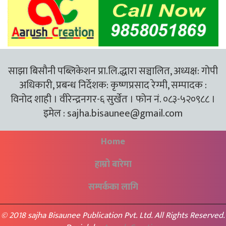
साझा बिसौनी पब्लिकेशन प्रा.लि.द्धारा सञ्चालित, अध्यक्ष: गोपी
अधिकारी, प्रबन्ध निर्देशक: कृष्णप्रसाद रेग्मी, सम्पादक :
विनोद शाही । वीरेन्द्रनगर-६ सुर्खेत । फोन नं. ०८३-५२०९८८ ।
इमेल :
sajha.bisaunee@gmail.com
Home
हाम्रो बारेमा
सम्पर्कका लागि
© 2018 sajha Bisaunee Publication Pvt. Ltd. All Rights Reserved.