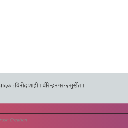
्पादक : विनोद शाही । वीरेन्द्रनगर-६ सुर्खेत ।
rush Creation