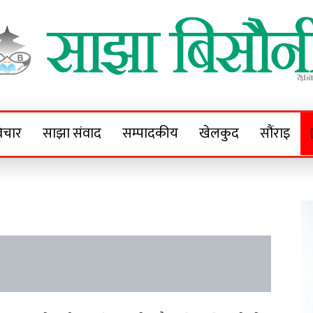
Sajha Bisaunee
e News Portal
िचार
साझा संवाद
सम्पादकीय
खेलकुद
सौंराइ