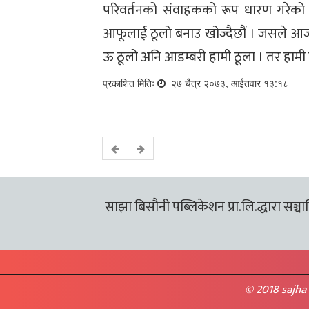
परिवर्तनको संवाहकको रूप धारण गरेको
आफूलाई ठूलो बनाउ खोज्दैछौं । जसले आज
ऊ ठूलो अनि आडम्बरी हामी ठूला । तर हामी 
प्रकाशित मितिः
२७ चैत्र २०७३, आईतवार १३:१८
साझा बिसौनी पब्लिकेशन प्रा.लि.द्धारा सञ्चालि
© 2018 sajha 