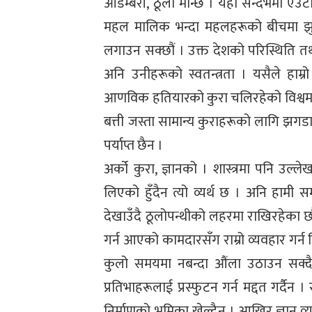
आडम्बरी, ठूलो मान्छे । यही सन्दर्भमा ए
महल मालिक भन्दा महलहरूको बीचमा झु
लगाउन सक्छौं । उक्त देशको परिस्थिति 
अनि उनीहरूको स्वतन्त्रता । यसैले हाम्
आणविक हतियारको कुरा चलिरहेको विश्वमा
बत्ती जस्ता सामान्य कुराहरूको लागि झगड
पर्याप्त छैन ।
अर्को कुरा, ज्ञानको । शास्त्रमा पनि उल
लिएको हुँदैन त्यो व्यर्थ छ । अनि हामी
देखाउँदै ठूलोपन्थीको लहरमा राखिरहेका छ
गर्न आएको कामदारसँग राम्रो व्यवहार गर्न 
कुलो समयमा नबन्दा औंला उठाउन सक्दै
प्रतिभाहरूलाई प्रस्फुटन गर्न मद्दत गर्दै
निर्माणको भूमिका खेल्दैन । आखिर ज्ञान व