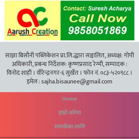
साझा बिसौनी पब्लिकेशन प्रा.लि.द्धारा सञ्चालित, अध्यक्ष: गोपी
अधिकारी, प्रबन्ध निर्देशक: कृष्णप्रसाद रेग्मी, सम्पादक :
विनोद शाही । वीरेन्द्रनगर-६ सुर्खेत । फोन नं. ०८३-५२०९८८ ।
इमेल :
sajha.bisaunee@gmail.com
Home
हाम्रो बारेमा
सम्पर्कका लागि