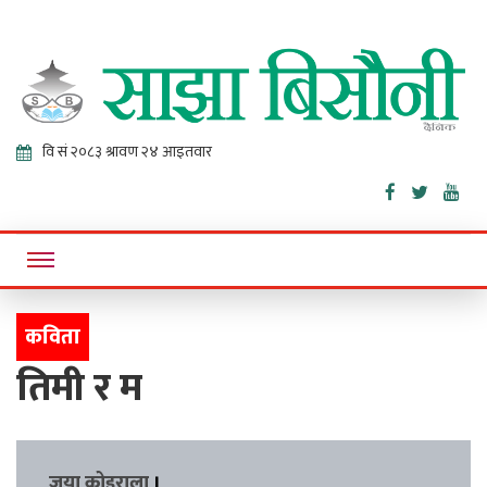
Sajha
Online News Portal
Bisaunee
कविता
तिमी र म
जया कोइराला
।