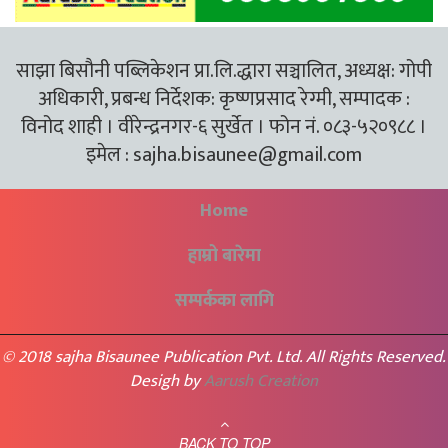
साझा बिसौनी पब्लिकेशन प्रा.लि.द्धारा सञ्चालित, अध्यक्ष: गोपी
अधिकारी, प्रबन्ध निर्देशक: कृष्णप्रसाद रेग्मी, सम्पादक :
विनोद शाही । वीरेन्द्रनगर-६ सुर्खेत । फोन नं. ०८३-५२०९८८ ।
इमेल :
sajha.bisaunee@gmail.com
Home
हाम्रो बारेमा
सम्पर्कका लागि
© 2018 sajha Bisaunee Publication Pvt. Ltd. All Rights Reserved.
Desigh by
Aarush Creation
BACK TO TOP