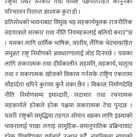
राष्ट्रमा स्थिर सरकार तथा यथ्यष्ट पक्षपातरहित कानुनको
परिचालन नितान्त आश्यक कुरा हो ।
प्रतिसोधको भावनाबाट विमुख भइ सहकार्यमूलक राजनीतिक
सहयात्राले सरकार तथा नीति नियमहरूलाई बलियो बनाउ“छ
। यसका लागि धार्मिक भाषिक, जातीय, लैंगिक भेदभावरहित
समुन्नत राष्ट्र निर्माणको अवधारणालाई जोड दिनपर्छ । यसका
लागि सकरात्मक तथा दीर्घकालीन सहमति, सहकार्य, भातृत्व
तथा र सकरात्मक खोजको विकास गर्नसके राष्ट्रिय एकतामा
सौहार्दता थपिने कुरामा कुनै शंका छैन । विकास निर्माणदेखि
नीति निर्माणसम्म इमान्दारी, सदाचार तथा रचनात्मक
सहकार्यले हरेकले हरेक पक्षमा सकरात्मक टेवा पुग्दछ ।
यसरी राष्ट्रको समृद्धिमा तहगत सोपान थप्नका लागि इस्र्याको
भावनालाई पाखा लगाइ सामूहिक–समानुपातिक प्रक्रियावाट
हरेक पिछडिएका वर्गलाई उत्थान गर्दै, नागरिकमा न्यायको