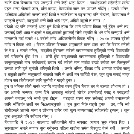
त्यति बेला विद्यालय गएर पढ्नुपर्छ भन्ने केही थाहा थिएन । साथीहरूको लहैलहैमा लागेर
पढ्न भन्दा गोठालो जान, घाँस दाउरा, मेलापर्वमा जान मन पराउने गर्थिन् । उनले भनिन्,
‘उतिबेला अहिलेको जस्तो कहाँ थियो र त्यतिबेला त पढ्नभन्दा पनि गोठालो, मेलापातमा नै
रमाइलो हुन्थ्यो, पढ्नुपर्छ भन्ने केही थाहै भएन, अहिले पछुतो त लाग्छ ।’
पढेको भए पनि उनलाई थाहा हुने थियो होला कि सानै उमेरमा विवाह गर्नु हुँदैन भन्ने तर,
उनलाई केही थाहा नभएको र बाबुआमाको कुरालाई छोरी भएपछि जे भने पनि मान्नुपर्छ भन्ने
मान्यताले गर्दा उनले १३ वर्षको उमेर अधिकारीसँग विवाह गरिन् । २०४० सालमा दुवैको
मागेर नै विवाह भयो । विवाह पछिका दिनबाट अमृतालाई बल्ल थाहा भयो कि विवाह भनेको
के रै’छ । उनले भनिन्, ‘माइतीमा हुँदासम्म सबैको मायाममतामा हुर्किएकी मान्छे विवाहपछि
सबै परिवर्तन हुँदो रै’छ ।’ छोरी हुँदा बाबुआमाको मायाममतामा हुर्किएको र विवाहपछि
सासुससुराको मान मर्यादालाई ख्याल गर्दै सबैको मान मर्यादा राख्दै सबैको मन जित्नुपर्ने
उनको लागि ठूलै चुनौती थपिएको थियो । उनले भनिन्, ‘विवाह पछि आमाको ठाउँमा सासु
र बाबुको ठाउँमा ससुरालाई राख्नको लागि नै अर्काे मन चाहिँदो रै’छ, जुन कुरा मलाई मात्र
होइन सबै छोरीहरूको लागि चुनौती र गाह्रो हुन्छ ।’
हुन त भनिन्छ छोरी मान्छे भएपछि माइतीमा बस्न हुँदैन विवाह घर नै उसको शौभाग्य हो ।
तर आफ्नो जन्मघर, जन्म दिने आमाबाबु सबैलाई छोडेर आफ्नोलाई पराइ र पराइलाई
आफ्नो बनाउनु भने सानो कुरा होइन । पराइको घरमा गएर सबैलाई आफ्नो बनाउनको
लागि साँचिच्कै अर्काे मन भिœयाउनुपर्छ । जुन कुरा निकै गाह्रो हुन्छ । तर, पनि सबै
छोरीहरूले आफ्नो भाग्य र शौभाग्य ठानेर त्यो मूल्य मान्यतालाई स्वीकारेकै हुन्छन् । जुन
कुरा अमृताले पनि स्वीकार गरेन् ।
विवाहपछि नै २०४२ सालबाट अधिकारीले पाँच सयबाट व्यापार सुरु गरेका थिए ।
सुरुवातमा उनले व्यापार सुरु गर्नुभन्दा पहिला गाडीमा समेत विस्कुट बेच्ने गर्थे । उनको
व्यापारमा राम्रो अनुभव भइसकेपछि उनले आफ्नै व्यापार सुरु गरेका थिए । सानो तिनो