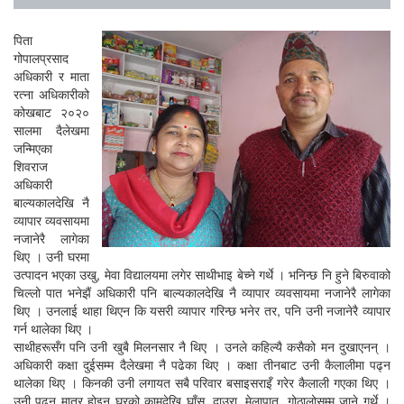
पिता
गोपालप्रसाद
अधिकारी र माता
रत्ना अधिकारीको
कोखबाट २०२०
सालमा दैलेखमा
जन्मिएका
शिवराज
अधिकारी
बाल्यकालदेखि नै
व्यापार व्यवसायमा
नजानेरै लागेका
थिए । उनी घरमा
उत्पादन भएका उखु, मेवा विद्यालयमा लगेर साथीभाइ बेच्ने गर्थे । भनिन्छ नि हुने बिरुवाको
चिल्लो पात भनेझैं अधिकारी पनि बाल्यकालदेखि नै व्यापार व्यवसायमा नजानेरै लागेका
थिए । उनलाई थाहा थिएन कि यसरी व्यापार गरिन्छ भनेर तर, पनि उनी नजानेरै व्यापार
गर्न थालेका थिए ।
साथीहरूसँग पनि उनी खुबै मिलनसार नै थिए । उनले कहिल्यै कसैको मन दुखाएनन् ।
अधिकारी कक्षा दुईसम्म दैलेखमा नै पढेका थिए । कक्षा तीनबाट उनी कैलालीमा पढ्न
थालेका थिए । किनकी उनी लगायत सबै परिवार बसाइसराइँ गरेर कैलाली गएका थिए ।
उनी पढ्न मात्र होइन घरको कामदेखि घाँस, दाउरा, मेलापात, गोठालोसम्म जाने गर्थे ।