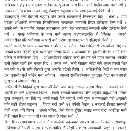
यति मात्र होइन उनी एउटा गाउँको फलफूल वा अन्य चिज अर्काे गाउँमा लगेर बेच्ने गर्थे ।
उनले भने, ‘म घरमा भएका उखु, मेवाहरू स्कुलमा लगेर साथीहरूलाई बेच्ने गर्थे ।’
बसाइसराइँ गरेर कैलाली गएपछि पनि उनले व्यापारलाई निरन्तरता दिए । कक्षा ८ सम्म
पढेका अधिकारी व्यापारकै शिलशिलामा भारतबाट ममफली लिएर दैलेखमा बेच्ने गर्थे ।
उनले भने, ‘म नजानेरै व्यापार व्यवसायमा लागे, मैले भारतबाट ममफली लगेर दैलेखमा बेच्ने
गर्थे ।’ मान्छे भविष्यमा के बन्ने भन्ने लक्षण बाल्यकालदेखि नै देखिन्छ । त्यस्तै
अधिकारीको पनि भविष्यमा व्यापारी बन्ने लक्षण बाल्यकालमा नै देखिएको थियो ।
घरको कामदेखि व्यापार व्यवसाय र घाँसदाउरा समेत गरेका अधिकारी २० वर्षका थिए तब
उनको घरमा विहेको कुरा चल्न सुरु गरेको थियो । अधिकारीका बुबाले छोराका लागि केटी
पहिले नै हेरिसकेका थिए । अधिकारीलाई पहिला केटी हेर मन परे माग्न जाउला भनेपछि
उनी लुकेर केटी हेर्न गएका थिए । उनले भने, ‘उनी गोठाला जाँदा मैले लुकेर हेरेको थिए
मन पनि प¥यो अघि विहेको कुरा अगाडि बढेको थियो ।’ अधिकारीले केटी त मन पराए
तर, बुबासँग मुखै फोडेर भन्न सकेनन् । आफ्नो साथीहरूमार्फत् बुबालाई केटी मन पराएको
कुरा भन्न लगाएका थिए ।
अधिकारीसँग विहेको कुरा चलाएकी केटी अरु कोही नभएर अमृता थिइन् । उनलाई माग्न
आउँदैछन् भन्ने थाहासम्म थिएन । त्यति बेलाको जमानामा छोरी भएपछि बाबुआमाले भनेको
कुरा मान्नुपर्छ, जा विहे गर भन्यो त्यही विहे गर्नुपर्छ भन्ने मूल्य र मान्यताले गर्दा अमृताले
पनि केही बोल्न पाइनन् । विवाह गर्दा उनी १३ वर्षकी थिइन् । उनलाई विवाह सम्बन्धी
केही थाहा पनि थिएन । उनले भनिन्, ‘मेरो विवाह हुँदैछ, मलाई माग्न केटा आउँदैछ भन्ने
केही थाहा थिएन एक्कासी घरमा आएपछि थाहा भयो ।’
पिता शिवप्रसाद पाण्डे र माता नैना पाण्डेको कोखबाट २०२७ सालमा कैलाली नारायणपुर
गाविसमा जन्मिएकी अमृता बाल्यकालदेखि नै सोझी र शान्त स्वभावकी थिइन् । उनलाई