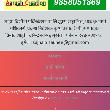
साझा बिसौनी पब्लिकेशन प्रा.लि.द्धारा सञ्चालित, अध्यक्ष: गोपी
अधिकारी, प्रबन्ध निर्देशक: कृष्णप्रसाद रेग्मी, सम्पादक :
विनोद शाही । वीरेन्द्रनगर-६ सुर्खेत । फोन नं. ०८३-५२०९८८ ।
इमेल :
sajha.bisaunee@gmail.com
Home
हाम्रो बारेमा
सम्पर्कका लागि
© 2018 sajha Bisaunee Publication Pvt. Ltd. All Rights Reserved.
Desigh by
Aarush Creation