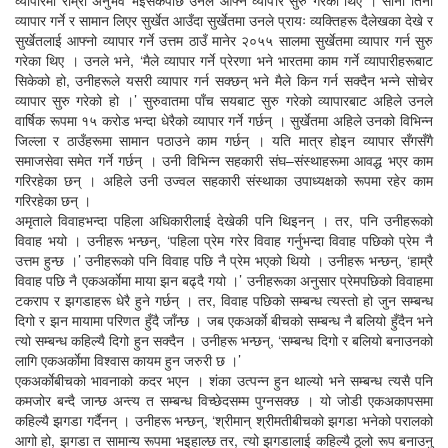
व्यापार गर्ने र सामान लिएर सुर्खेत आउँदा सुर्खेतमा उनले प्रायः व्यक्तिहरू दैलेखका देखे र
सुर्खेतलाई आफ्नो व्यापार गर्ने उत्तम ठाउँ मानेर २०५५ सालमा सुर्खेतमा व्यापार गर्न सुरु
गरेका थिए । उनले भने, ‘मैले व्यापार गर्ने प्रेरणा भने भारतमा काम गर्ने व्यापारीहरूबाट
सिकेको हो, उनीहरूले यसरी व्यापार गर्न सक्छन् भने मैले किन गर्न सक्दैन भन्ने सोचेर
व्यापार सुरु गरेको हो ।’ सुरुवातमा पाँच सयबाट सुरु गरेको व्यापारबाट अहिले उनले
वार्षिक रूपमा १५ करोड भन्दा धेरैको व्यापार गर्ने गर्छन् । सुर्खेतमा अहिले उनको विभिन्न
जिल्ला र ठाउँहरूमा सामान पठाउने काम गर्छन् । यति मात्र होइन व्यापार सँगसँगै
समाजसेवा समेत गर्ने गर्छन् । उनी विभिन्न सहकारी संघ–संस्थाहरूमा आवद्ध भएर काम
गरिरहेका छन् । अहिले उनी उज्वल सहकारी संस्थाका उपाध्यक्षको रूपमा रहेर काम
गरिरहेका छन् ।
अमृताले विवाहभन्दा पहिला अधिकारीलाई देखेकी पनि थिइनन् । तर, पनि उनीहरूको
विवाह भयो । उनीहरू भन्छन्, ‘पहिला प्रेम गरेर विवाह गर्नुभन्दा विवाह पछिको प्रेम नै
उत्तम हुन्छ ।’ उनीहरूको पनि विवाह पछि नै प्रेम भएको थियो । उनीहरू भन्छन्, ‘हाम्रै
विवाह पछि नै एकअर्काेमा माया झन बढ्दै गयो ।’ उनीहरूका अनुसार प्रेमपछिको विवाहमा
टकराप र झगडाहरू धेरै हुने गर्छन् । तर, विवाह पछिको सम्बन्ध त्यस्तो हो जुन सम्बन्ध
दिगो र झन मायामा परिणत हुँदै जाँन्छ । जब एकअर्काे बीचको सम्बन्ध नै बलियो हुँदैन भने
त्यो सम्बन्ध कहिल्यै दिगो हुन सक्दैन । उनीहरू भन्छन्, ‘सम्बन्ध दिगो र बलियो बनाउनको
लागि एकअर्काेमा विश्वास कायम हुन जरुरी छ ।’
एकअर्काेबीचको भावनाको कदर भएन । शंका उत्पन्न हुन थाल्यो भने सम्बन्ध त्यसै पनि
कमजोर बन्दै जान्छ अन्त्य त सम्बन्ध विच्छेदसम्म पुग्नसक्छ । यो जोडी एकअकापसमा
कहिल्यै झगडा गर्दैनन् । उनीहरू भन्छन्, ‘श्रीमान् श्रीमतीबीचको झगडा भनेको परालको
आगो हो, झगडा त सामान्य रूपमा भइहाल्छ तर, त्यो झगडालाई कहिल्यै ठूलो रूप बनाउनु