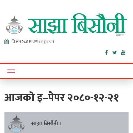
Sajha
Online News Portal
Bisaunee
आजको इ–पेपर २०८०-१२-२१
साझा बिसौनी
।