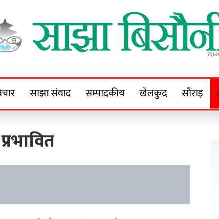
Sajha Bisaunee
e News Portal
िचार
साझा संवाद
सम्पादकीय
खेलकुद
सौंराइ
ा प्रभावित