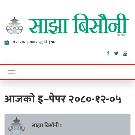
Sajha
Online News Portal
Bisaunee
आजको इ–पेपर २०८०-१२-०५
साझा बिसौनी
।