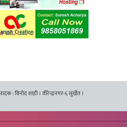
्पादक : विनोद शाही । वीरेन्द्रनगर-६ सुर्खेत ।