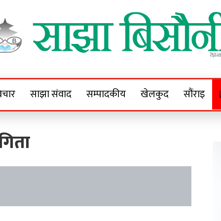
Sajha Bisaunee
e News Portal
िचार
साझा संवाद
सम्पादकीय
खेलकुद
सौंराइ
ोगिता