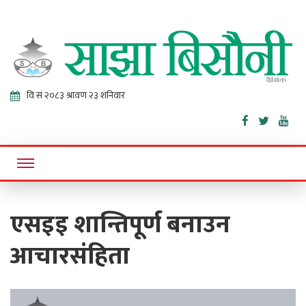
Sajha
Online News Portal
Bisaunee
एसइइ शान्तिपूर्ण बनाउन
आचारसंहिता