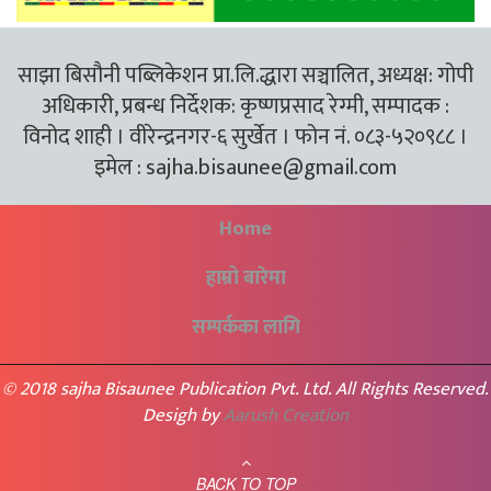
साझा बिसौनी पब्लिकेशन प्रा.लि.द्धारा सञ्चालित, अध्यक्ष: गोपी
अधिकारी, प्रबन्ध निर्देशक: कृष्णप्रसाद रेग्मी, सम्पादक :
विनोद शाही । वीरेन्द्रनगर-६ सुर्खेत । फोन नं. ०८३-५२०९८८ ।
इमेल :
sajha.bisaunee@gmail.com
Home
हाम्रो बारेमा
सम्पर्कका लागि
© 2018 sajha Bisaunee Publication Pvt. Ltd. All Rights Reserved.
Desigh by
Aarush Creation
BACK TO TOP