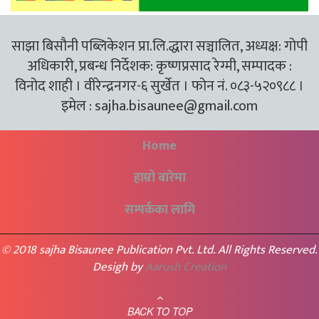
साझा बिसौनी पब्लिकेशन प्रा.लि.द्धारा सञ्चालित, अध्यक्ष: गोपी
अधिकारी, प्रबन्ध निर्देशक: कृष्णप्रसाद रेग्मी, सम्पादक :
विनोद शाही । वीरेन्द्रनगर-६ सुर्खेत । फोन नं. ०८३-५२०९८८ ।
इमेल :
sajha.bisaunee@gmail.com
Home
हाम्रो बारेमा
सम्पर्कका लागि
© 2018 sajha Bisaunee Publication Pvt. Ltd. All Rights Reserved.
Desigh by
Aarush Creation
BACK TO TOP