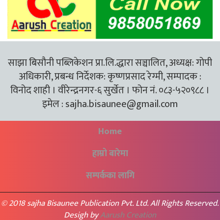
साझा बिसौनी पब्लिकेशन प्रा.लि.द्धारा सञ्चालित, अध्यक्ष: गोपी
अधिकारी, प्रबन्ध निर्देशक: कृष्णप्रसाद रेग्मी, सम्पादक :
विनोद शाही । वीरेन्द्रनगर-६ सुर्खेत । फोन नं. ०८३-५२०९८८ ।
इमेल :
sajha.bisaunee@gmail.com
Home
हाम्रो बारेमा
सम्पर्कका लागि
© 2018 sajha Bisaunee Publication Pvt. Ltd. All Rights Reserved.
Desigh by
Aarush Creation