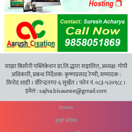
साझा बिसौनी पब्लिकेशन प्रा.लि.द्धारा सञ्चालित, अध्यक्ष: गोपी
अधिकारी, प्रबन्ध निर्देशक: कृष्णप्रसाद रेग्मी, सम्पादक :
विनोद शाही । वीरेन्द्रनगर-६ सुर्खेत । फोन नं. ०८३-५२०९८८ ।
इमेल :
sajha.bisaunee@gmail.com
Home
हाम्रो बारेमा