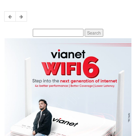
Search
for: