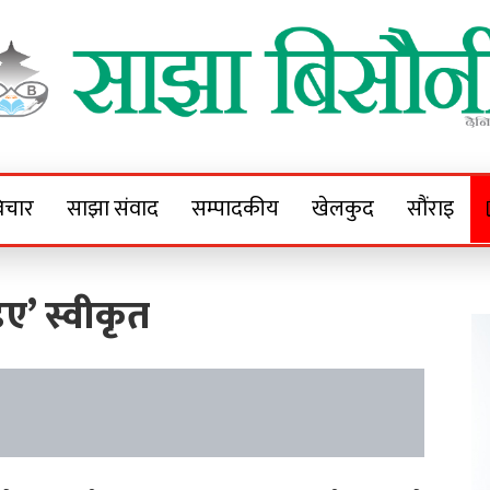
Sajha Bisaunee
e News Portal
िचार
साझा संवाद
सम्पादकीय
खेलकुद
सौंराइ
ए’ स्वीकृत