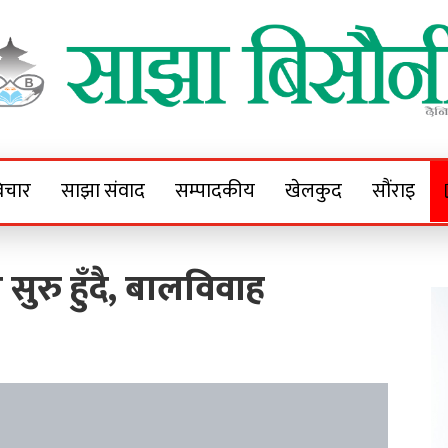
Sajha Bisaunee
e News Portal
िचार
साझा संवाद
सम्पादकीय
खेलकुद
सौंराइ
सुरु हुँदै, बालविवाह