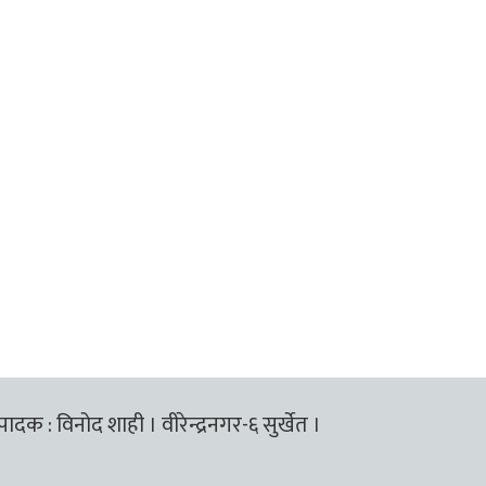
्पादक : विनोद शाही । वीरेन्द्रनगर-६ सुर्खेत ।