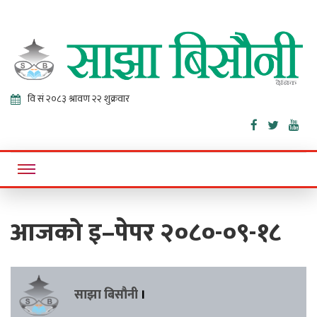
Sajha
Online News Portal
Bisaunee
आजको इ–पेपर २०८०-०९-१८
साझा बिसौनी
।