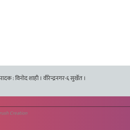
्पादक : विनोद शाही । वीरेन्द्रनगर-६ सुर्खेत ।
rush Creation