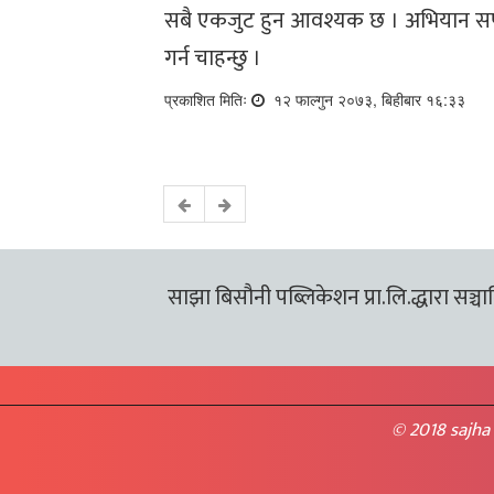
सबै एकजुट हुन आवश्यक छ । अभियान सफ
गर्न चाहन्छु ।
प्रकाशित मितिः
१२ फाल्गुन २०७३, बिहीबार १६:३३
साझा बिसौनी पब्लिकेशन प्रा.लि.द्धारा सञ्चालि
© 2018 sajha 