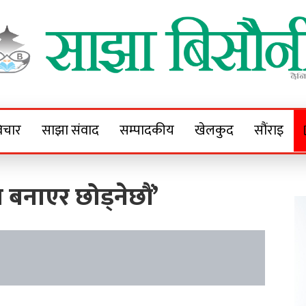
Sajha Bisaunee
e News Portal
िचार
साझा संवाद
सम्पादकीय
खेलकुद
सौंराइ
 बनाएर छोड्नेछौं’