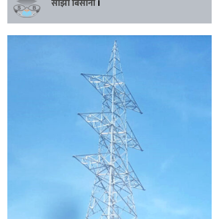
साझा बिसौनी
।