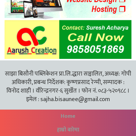
साझा बिसौनी पब्लिकेशन प्रा.लि.द्धारा सञ्चालित, अध्यक्ष: गोपी
अधिकारी, प्रबन्ध निर्देशक: कृष्णप्रसाद रेग्मी, सम्पादक :
विनोद शाही । वीरेन्द्रनगर-६ सुर्खेत । फोन नं. ०८३-५२०९८८ ।
इमेल :
sajha.bisaunee@gmail.com
Home
हाम्रो बारेमा