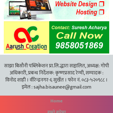
साझा बिसौनी पब्लिकेशन प्रा.लि.द्धारा सञ्चालित, अध्यक्ष: गोपी
अधिकारी, प्रबन्ध निर्देशक: कृष्णप्रसाद रेग्मी, सम्पादक :
विनोद शाही । वीरेन्द्रनगर-६ सुर्खेत । फोन नं. ०८३-५२०९८८ ।
इमेल :
sajha.bisaunee@gmail.com
Home
हाम्रो बारेमा