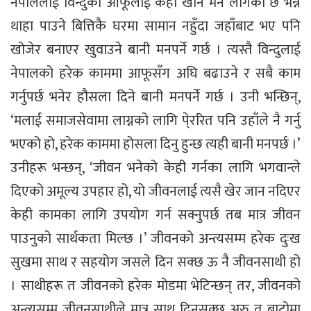
नेपाललाई विन्दुको आफूलाई केही खान मन लागेको छ भन्ने
थाहा पाउने बित्तिकै घरमा सामान नहुँदा जहाँबाट भए पनि
खोजेर बनाएर खुवाउने बानी मनपर्ने गर्छ । त्यस्तै विन्दुलाई
नेपालको हरेक काममा आफूसँग अघि बढाउने र सबै काम
गर्नुपर्छ भनेर हौसला दिने बानी मनपर्ने गर्छ । उनी भन्छिन्,
‘मलाई समाजसेवामा लाग्नको लागि पे्ररित पनि उहाँले नै गर्नु
भएको हो, हरेक काममा होसला दिनु हुन्छ त्यही बानी मनपर्छ ।’
उनीहरू भन्छन्, ‘जीवन भनेको केही गर्नका लागि भगवान्ले
दिएको अमूल्य उपहार हो, यो जीवनलाई त्यसै खेर जान नदिएर
केही कामका लागि उपयोग गर्न सक्नुपर्छ तब मात्र जीवन
पाउनुको सार्थकता मिल्छ ।’ जीवनको अन्त्यसम्म हरेक दुःख
सुखमा साथ र सहयोग जसले दिन सक्छ ऊ नै जीवनसाथी हो
। साथीहरू त जीवनको हरेक मोडमा भेटिन्छन् तर, जीवनको
अन्त्यसम्म जीवनसाथीले मात्र साथ दिनसक्छ अरु त बाटोमा