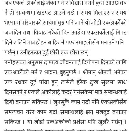
जब एकले अर्काेलाई शंका गर्ने र विश्वास नगर्ने कुरा आउँछ तब
नै हो सम्बन्धमा खटपट आउने गर्छ । समय मिलाएर र समय
भएसम्म परिवारको साथमा घुम्न पनि जाने यो जोडी एकअर्काेको
जन्मदिन तथा विवाह गरेको दिन आउँदा एकअर्काेलाई गिफ्ट
दिने र लिने मात्र होइन बाहिर नै गएर रमाइलोसँग मनाउने पनि
गर्छन् । उनीहरूका दुई छोरी एक छोरा छन् ।
उनीहरूका अनुसार दाम्पत्य जीवनलाई दिगोपना दिनको लागि
एकअर्काेको मर्म र भावना बुझ्नुपर्छ । श्रीमान् श्रीमती भनेका
एक रथका दुई पांग्रा हुन् त्यसैले हरेक दुःख सुखमा साथ
दिनसक्ने र एकले अर्काेलाई कदर गर्नसकेमा मात्र सम्बन्धलाई
दिगो बनाउन सकिन्छ । जुनसुकै काम गर्दा पनि एकअर्काेसँग
समन्यवन गरेर काम गर्दा सम्बन्धलाई झन् मजबुद बनाउन
सकिन्छ । यो जोडी एकअर्काेको प्रशंसा पनि खुलेरै गर्छन् ।