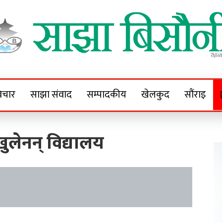
Sajha Bisaunee
e News Portal
िचार
साझा संवाद
सम्पादकीय
खेलकुद
सौंराइ
खुलेनन् विद्यालय