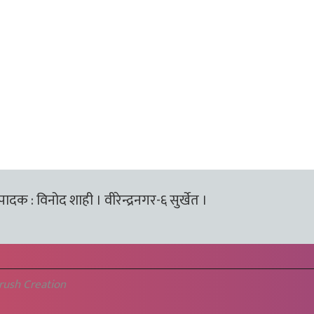
्पादक : विनोद शाही । वीरेन्द्रनगर-६ सुर्खेत ।
rush Creation