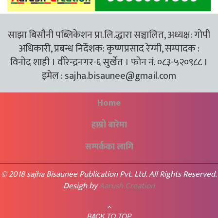
साझा बिसौनी पब्लिकेशन प्रा.लि.द्धारा सञ्चालित, अध्यक्ष: गोपी
अधिकारी, प्रबन्ध निर्देशक: कृष्णप्रसाद रेग्मी, सम्पादक :
विनोद शाही । वीरेन्द्रनगर-६ सुर्खेत । फोन नं. ०८३-५२०९८८ ।
इमेल :
sajha.bisaunee@gmail.com
Home
हाम्रो बारेमा
सम्पर्कका लागि
© 2018 sajha Bisaunee Publication Pvt. Ltd. All Rights Reserved.
Desigh by
Aarush Creation
BACK TO TOP