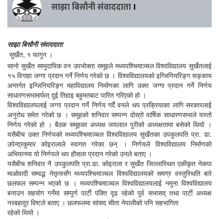
साझा बिसौनी संवाददाता
।
साझा बिसौनी संवाददाता
सुर्खेत, १ फागुन ।
सानो सुर्खेत सामुदायिक वन उपभोक्ता समूहले मध्यपश्चिमाञ्चल विश्वविद्यालय सुर्खेतलाई
१५ विगाहा जग्गा प्रदान गर्ने निर्णय गरेको छ । विश्वविद्यालयको इन्जिनियरिङ्ग सङ्काय
अन्तर्गत इन्जिनियरिङ्ग महाविद्यालय निर्माणका लागि उक्त जग्गा प्रदान गर्ने निर्णय
साधारणसभामार्फत् दुई तिहाइ बहुमतबाट पारित गरिएको हो ।
विश्वविद्यालयलाई जग्गा प्रदान गर्ने निर्णय गर्दै वनले थप प्रक्रियाका लागि सरकारलाई
अनुरोध समेत गरेको छ । समूहको शनिवार सम्पन्न दोस्रो वार्षिक साधारणसभाले यस्तो
निर्णय गरेको हो । बैठक समूहका अध्यक्ष जयलाल पुरीको अध्यक्षतामा बसेको थियो ।
यसैबीच उक्त निर्णयको मध्यपश्चिमाञ्चल विश्वविद्यालय सुर्खेतका उपकुलपति प्रा. डा.
उपेन्द्रकुमार कोइरालाले स्वागत गरेका छन् । निर्णयले विश्वविद्यालय निर्माणको
अभियानमा यो निर्णयले थप हौसला प्रदान गरेको उनले बताए ।
यसैबीच शनिवार नै उपकुलपति प्रा.डा. कोइराला र सुर्खेत जिल्लास्थित एकीकृत नेकपा
माओवादी सम्वद्ध नेतृत्वसँग मध्यपश्चिमाञ्चल विश्वविद्यालयको समग्र वस्तुस्थिति बारे
छलफल सम्पन्न भएको छ । मध्यपश्चिमाञ्चल विश्वविद्यालयलाई नमुना विश्वविद्यालय
बनाउन सहयोग गर्नेमा सम्पूर्ण पार्टी पंक्ति दृढ रहेको पूर्व सभासद् तथा पार्टी अध्यक्ष
नरबहादुर विष्टले बताए । छलफलमा सांसद सीता नेपालीको पनि सहभागिता
रहेको थियो ।