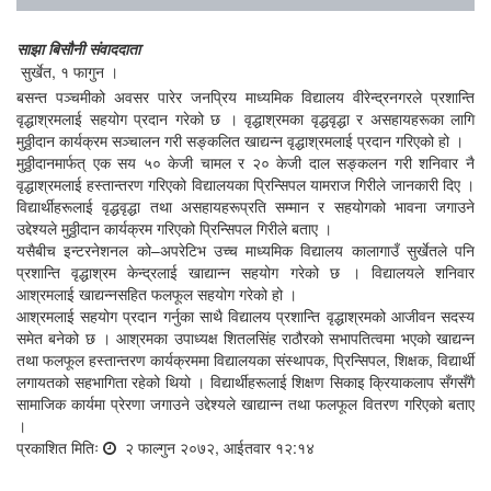
साझा बिसौनी संवाददाता
सुर्खेत, १ फागुन ।
बसन्त पञ्चमीको अवसर पारेर जनप्रिय माध्यमिक विद्यालय वीरेन्द्रनगरले प्रशान्ति
वृद्धाश्रमलाई सहयोग प्रदान गरेको छ । वृद्धाश्रमका वृद्धवृद्धा र असहायहरूका लागि
मुठ्ठीदान कार्यक्रम सञ्चालन गरी सङ्कलित खाद्यन्न वृद्धाश्रमलाई प्रदान गरिएको हो ।
मुठ्ठीदानमार्फत् एक सय ५० केजी चामल र २० केजी दाल सङ्कलन गरी शनिवार नै
वृद्धाश्रमलाई हस्तान्तरण गरिएको विद्यालयका प्रिन्सिपल यामराज गिरीले जानकारी दिए ।
विद्यार्थीहरूलाई वृद्धवृद्धा तथा असहायहरूप्रति सम्मान र सहयोगको भावना जगाउने
उद्देश्यले मुठ्ठीदान कार्यक्रम गरिएको प्रिन्सिपल गिरीले बताए ।
यसैबीच इन्टरनेशनल को–अपरेटिभ उच्च माध्यमिक विद्यालय कालागाउँ सुर्खेतले पनि
प्रशान्ति वृद्धाश्रम केन्द्रलाई खाद्यान्न सहयोग गरेको छ । विद्यालयले शनिवार
आश्रमलाई खाद्यन्नसहित फलफूल सहयोग गरेको हो ।
आश्रमलाई सहयोग प्रदान गर्नुका साथै विद्यालय प्रशान्ति वृद्धाश्रमको आजीवन सदस्य
समेत बनेको छ । आश्रमका उपाध्यक्ष शितलसिंह राठौरको सभापतित्वमा भएको खाद्यन्न
तथा फलफूल हस्तान्तरण कार्यक्रममा विद्यालयका संस्थापक, प्रिन्सिपल, शिक्षक, विद्यार्थी
लगायतको सहभागिता रहेको थियो । विद्यार्थीहरूलाई शिक्षण सिकाइ क्रियाकलाप सँगसँगै
सामाजिक कार्यमा प्रेरणा जगाउने उद्देश्यले खाद्यान्न तथा फलफूल वितरण गरिएको बताए
।
प्रकाशित मितिः
२ फाल्गुन २०७२, आईतवार १२:१४