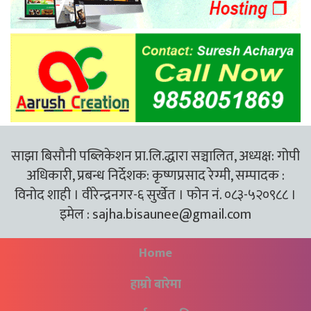
साझा बिसौनी पब्लिकेशन प्रा.लि.द्धारा सञ्चालित, अध्यक्ष: गोपी
अधिकारी, प्रबन्ध निर्देशक: कृष्णप्रसाद रेग्मी, सम्पादक :
विनोद शाही । वीरेन्द्रनगर-६ सुर्खेत । फोन नं. ०८३-५२०९८८ ।
इमेल :
sajha.bisaunee@gmail.com
Home
हाम्रो बारेमा