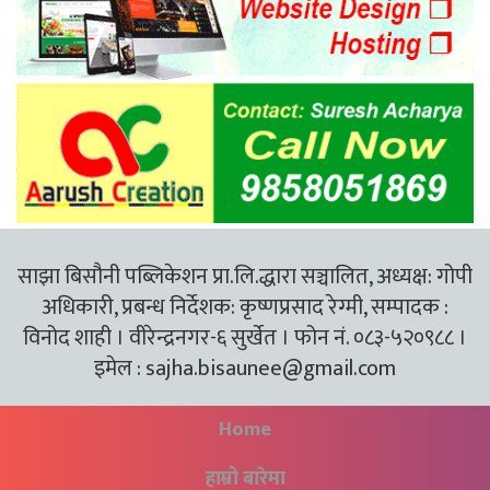
साझा बिसौनी पब्लिकेशन प्रा.लि.द्धारा सञ्चालित, अध्यक्ष: गोपी
अधिकारी, प्रबन्ध निर्देशक: कृष्णप्रसाद रेग्मी, सम्पादक :
विनोद शाही । वीरेन्द्रनगर-६ सुर्खेत । फोन नं. ०८३-५२०९८८ ।
इमेल :
sajha.bisaunee@gmail.com
Home
हाम्रो बारेमा