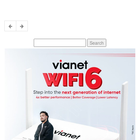
Search
for: