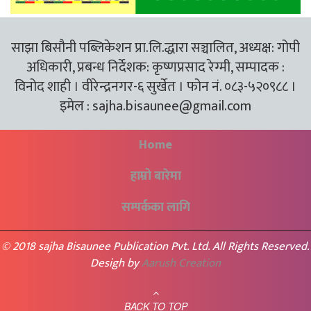
साझा बिसौनी पब्लिकेशन प्रा.लि.द्धारा सञ्चालित, अध्यक्ष: गोपी
अधिकारी, प्रबन्ध निर्देशक: कृष्णप्रसाद रेग्मी, सम्पादक :
विनोद शाही । वीरेन्द्रनगर-६ सुर्खेत । फोन नं. ०८३-५२०९८८ ।
इमेल :
sajha.bisaunee@gmail.com
Home
हाम्रो बारेमा
सम्पर्कका लागि
© 2018 sajha Bisaunee Publication Pvt. Ltd. All Rights Reserved.
Desigh by
Aarush Creation
BACK TO TOP