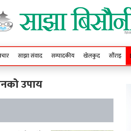
Sajha Bisaunee
e News Portal
िचार
साझा संवाद
सम्पादकीय
खेलकुद
सौंराइ
ानको उपाय