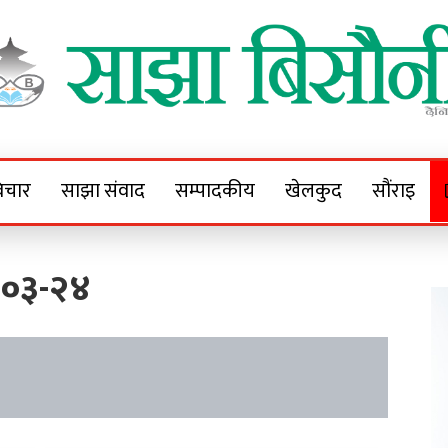
Sajha Bisaunee
e News Portal
िचार
साझा संवाद
सम्पादकीय
खेलकुद
सौंराइ
-०३-२४