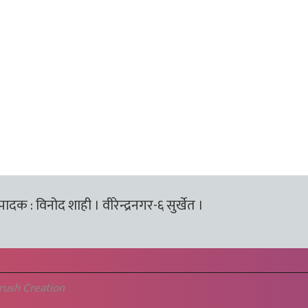
्पादक : विनोद शाही । वीरेन्द्रनगर-६ सुर्खेत ।
rush Creation