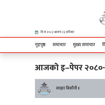
Onlin
गृहपृष्ठ
समाचार
मुख्य समाचार
व
आजको इ–पेपर २०८०
साझा बिसौनी
।