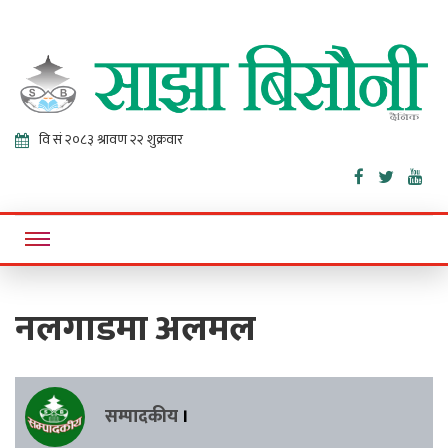
Sajha
Online News Portal
Bisaunee
नलगाडमा अलमल
सम्पादकीय
।