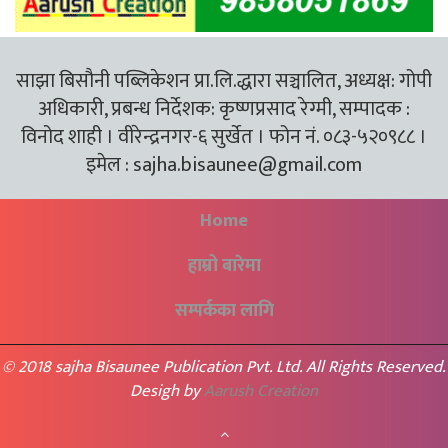
साझा बिसौनी पब्लिकेशन प्रा.लि.द्धारा सञ्चालित, अध्यक्ष: गोपी
अधिकारी, प्रबन्ध निर्देशक: कृष्णप्रसाद रेग्मी, सम्पादक :
विनोद शाही । वीरेन्द्रनगर-६ सुर्खेत । फोन नं. ०८३-५२०९८८ ।
इमेल :
sajha.bisaunee@gmail.com
Home
हाम्रो बारेमा
सम्पर्कका लागि
© 2018 sajha Bisaunee Publication Pvt. Ltd. All Rights Reserved.
Desigh by
Aarush Creation