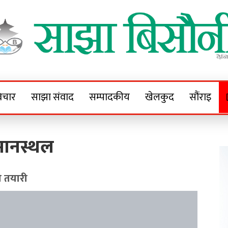
Sajha Bisaunee
e News Portal
िचार
साझा संवाद
सम्पादकीय
खेलकुद
सौंराइ
विमानस्थल
को तयारी