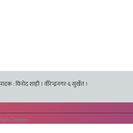
्पादक : विनोद शाही । वीरेन्द्रनगर-६ सुर्खेत ।
rush Creation