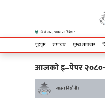
Onlin
गृहपृष्ठ
समाचार
मुख्य समाचार
व
आजको इ–पेपर २०८०
साझा बिसौनी
।