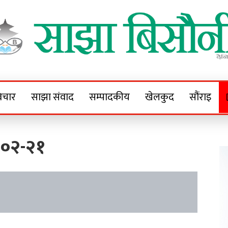
Sajha Bisaunee
e News Portal
िचार
साझा संवाद
सम्पादकीय
खेलकुद
सौंराइ
-०२-२१