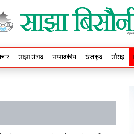
Sajha Bisaunee
e News Portal
िचार
साझा संवाद
सम्पादकीय
खेलकुद
सौंराइ