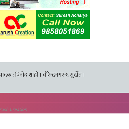
्पादक : विनोद शाही । वीरेन्द्रनगर-६ सुर्खेत ।
rush Creation