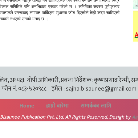
ि बसपार्कमा यात्रु तानेझैं गर्न खोजिएकोले व्यवस्थित बनाउन उनीहरूलाई भित्र
ास समितिले पनि अनभिज्ञता प्रकट गरेको छ । समितिका सदस्य पूर्णप्रसाद
्पतालले सरसफाइ लगायत पार्किङ्ग सुधारमा जोड दिएकोले केही कदम चालिएको
लाई जानकारी नभएको उनको भनाइ छ ।
त, अध्यक्ष: गोपी अधिकारी, प्रबन्ध निर्देशक: कृष्णप्रसाद रेग्मी, सम
फोन नं. ०८३-५२०९८८ । इमेल :
sajha.bisaunee@gmail.com
Home
हाम्रो बारेमा
सम्पर्कका लागि
Bisaunee Publication Pvt. Ltd. All Rights Reserved. Desigh by
Aa
BACK TO TOP