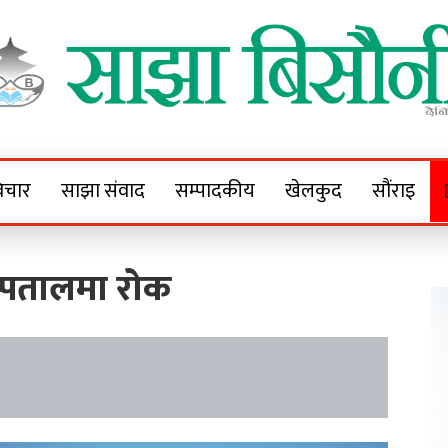
Sajha Bisaunee
e News Portal
िचार
साझा संवाद
सम्पादकीय
खेलकुद
सौंराइ
स्पतालमा रोक