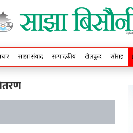
Sajha Bisaunee
e News Portal
िचार
साझा संवाद
सम्पादकीय
खेलकुद
सौंराइ
वितरण