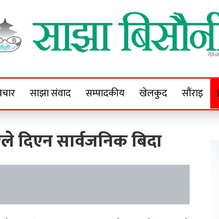
Sajha Bisaunee
e News Portal
िचार
साझा संवाद
सम्पादकीय
खेलकुद
सौंराइ
रले दिएन सार्वजनिक बिदा