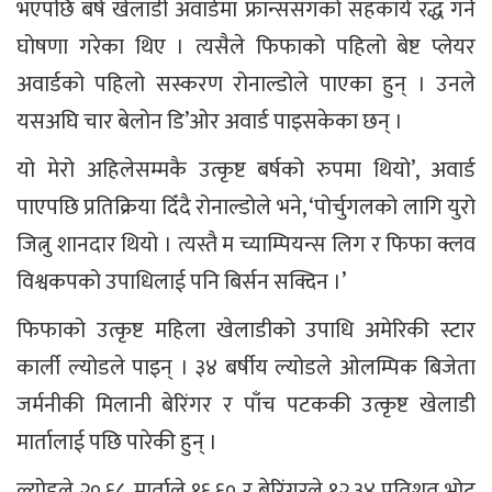
भएपछि बर्ष खेलाडी अवार्डमा फ्रान्ससँगको सहकार्य रद्ध गर्ने
घोषणा गरेका थिए । त्यसैले फिफाको पहिलो बेष्ट प्लेयर
अवार्डको पहिलो सस्करण रोनाल्डोले पाएका हुन् । उनले
यसअघि चार बेलोन डि’ओर अवार्ड पाइसकेका छन् ।
यो मेरो अहिलेसम्मकै उत्कृष्ट बर्षको रुपमा थियो’, अवार्ड
पाएपछि प्रतिक्रिया दिँदै रोनाल्डोले भने, ‘पोर्चुगलको लागि युरो
जित्नु शानदार थियो । त्यस्तै म च्याम्पियन्स लिग र फिफा क्लव
विश्वकपको उपाधिलाई पनि बिर्सन सक्दिन ।’
फिफाको उत्कृष्ट महिला खेलाडीको उपाधि अमेरिकी स्टार
कार्ली ल्योडले पाइन् । ३४ बर्षीय ल्योडले ओलम्पिक बिजेता
जर्मनीकी मिलानी बेरिंगर र पाँच पटककी उत्कृष्ट खेलाडी
मार्तालाई पछि पारेकी हुन् ।
ल्योडले २०.६८, मार्ताले १६.६० र बेरिंगरले १२.३४ प्रतिशत भोट