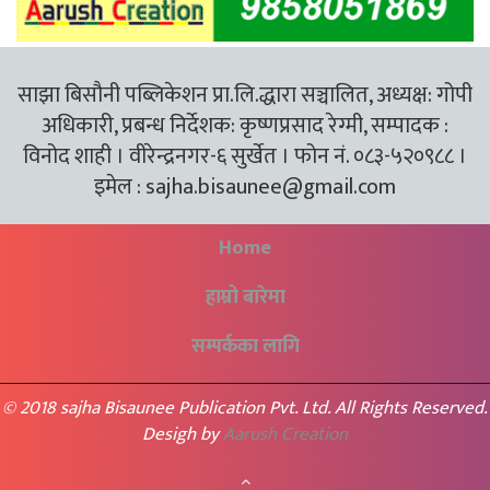
साझा बिसौनी पब्लिकेशन प्रा.लि.द्धारा सञ्चालित, अध्यक्ष: गोपी
अधिकारी, प्रबन्ध निर्देशक: कृष्णप्रसाद रेग्मी, सम्पादक :
विनोद शाही । वीरेन्द्रनगर-६ सुर्खेत । फोन नं. ०८३-५२०९८८ ।
इमेल :
sajha.bisaunee@gmail.com
Home
हाम्रो बारेमा
सम्पर्कका लागि
© 2018 sajha Bisaunee Publication Pvt. Ltd. All Rights Reserved.
Desigh by
Aarush Creation