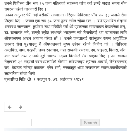
उनले शिविरमा तीन सय ९५ जना महिलाको स्वास्थ्य जाँच गर्दा झण्डै अढाइ सयमा यौन
समस्या रहेको जानकारी दिए ।
उनका अनुसार भेरी नदी वरीपारी सञ्चालन गरिएका शिविरबाट पाँच सय ३३ जनाले सेवा
लिएका थिए । जसमा एक सय ३८ जना पुरुष समेत रहेका छन् । ‘बाढीप्रभावित क्षेत्रमा
अस्वस्थ रहनसहन, कुपोषण तथा गरिबीले गर्दा धेरै प्रकारका समस्याहरू देखापरेका छन्,’
डा. खनालले भने, ‘हाम्रो स्रोत साधनले भ्याएसम्म सबै बिरामीलाई थप उपचारका लागि
औषधालयमा आउन आव्हान गरेका छौं ।’ उनले जनतालाई सर्वसुलभ रूपमा आयुर्वेदिक
उपचार सेवा पु¥याउनु नै औषधालयको मुख्य उद्देश्य रहेको जिकिर गरे । शिविरमा
अम्लपित्त, वाथ, ग्रहणी, उच्च रक्तचाप, नशा सम्बन्धी समस्या, दम, पाइल्स, पिनास, दाँत,
कान पाक्ने तथा टाउको दुख्ने समस्या भएका बिरामीले सेवा पाएका थिए । डा. खनाल
नेतृत्वको २१ सदस्यी स्वास्थ्यकर्मीको टोलीमा कविराजद्वय श्रीराम आचार्य, दिनेशप्रसाद
राय, वैद्यहरू नरेन्द्र कठायत, प्रेम शर्मा, नरबहादुर थापा लगायतका स्वास्थ्यकर्मीहरूको
सहभागिता रहेको थियो ।
प्रकाशित मितिः
९ फाल्गुन २०७२, आईतवार १२:४९
Search
for: