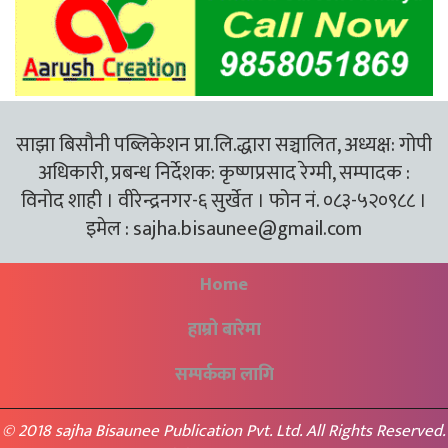
साझा बिसौनी पब्लिकेशन प्रा.लि.द्धारा सञ्चालित, अध्यक्ष: गोपी
अधिकारी, प्रबन्ध निर्देशक: कृष्णप्रसाद रेग्मी, सम्पादक :
विनोद शाही । वीरेन्द्रनगर-६ सुर्खेत । फोन नं. ०८३-५२०९८८ ।
इमेल :
sajha.bisaunee@gmail.com
Home
हाम्रो बारेमा
सम्पर्कका लागि
© 2018 sajha Bisaunee Publication Pvt. Ltd. All Rights Reserved.