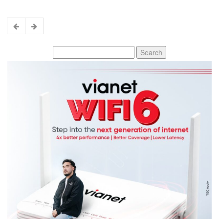
Search
for: