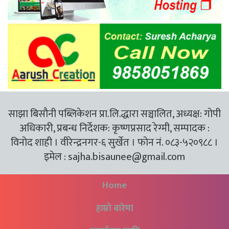
साझा बिसौनी पब्लिकेशन प्रा.लि.द्धारा सञ्चालित, अध्यक्ष: गोपी
अधिकारी, प्रबन्ध निर्देशक: कृष्णप्रसाद रेग्मी, सम्पादक :
विनोद शाही । वीरेन्द्रनगर-६ सुर्खेत । फोन नं. ०८३-५२०९८८ ।
इमेल :
sajha.bisaunee@gmail.com
Home
हाम्रो बारेमा