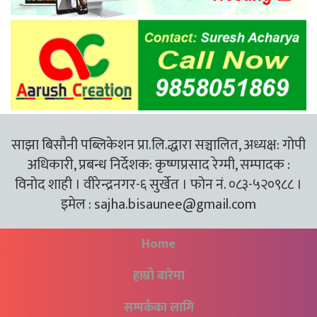
साझा बिसौनी पब्लिकेशन प्रा.लि.द्धारा सञ्चालित, अध्यक्ष: गोपी
अधिकारी, प्रबन्ध निर्देशक: कृष्णप्रसाद रेग्मी, सम्पादक :
विनोद शाही । वीरेन्द्रनगर-६ सुर्खेत । फोन नं. ०८३-५२०९८८ ।
इमेल :
sajha.bisaunee@gmail.com
Home
हाम्रो बारेमा
सम्पर्कका लागि