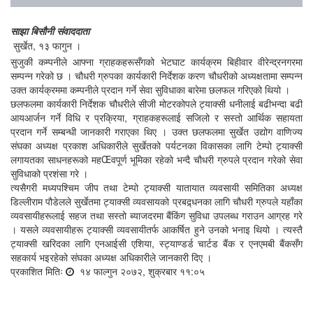
साझा बिसौनी संवाददाता
सुर्खेत, १३ फागुन ।
सुजुकी कम्पनीले आफ्ना ग्राहकहरूसँगको भेटघाट कार्यक्रम बिहीवार वीरेन्द्रनगरमा
सम्पन्न गरेको छ । चौधरी ग्रुपका कार्यकारी निर्देशक करण चौधरीको अध्यक्षतामा सम्पन्न
उक्त कार्यक्रममा कम्पनीले प्रदान गर्ने सेवा सुविधाका बारेमा छलफल गरिएको थियो ।
छलफलमा कार्यकारी निर्देशक चौधरीले सीजी मोटरकोपले ट्याक्सी धनीलाई बढीभन्दा बढी
आयआर्जन गर्ने विधि र प्रक्रिया, ग्राहकहरूलाई सजिलो र सस्तो आर्थिक सहायता
प्रदान गर्ने सम्बन्धी जानकारी गराएका थिए । उक्त छलफलमा सुर्खेत उद्योग वाणिज्य
संघका अध्यक्ष प्रकाश अधिकारीले सुर्खेतको पर्यटनका विकासका लागि टेम्पो ट्याक्सी
लगायतका साधनहरूको महŒवपूर्ण भूमिका रहेको भन्दै चौधरी ग्रुपले प्रदान गरेको सेवा
सुविधाको प्रशंसा गरे ।
त्यसैगरी मध्यपश्चिम जीप तथा टेम्पो ट्याक्सी यातायात व्यवसायी समितिका अध्यक्ष
डिल्लीराम पौडेलले सुर्खेतमा ट्याक्सी व्यवसायको प्रबद्र्धनका लागि चौधरी ग्रुपले यहाँका
व्यवसायीहरूलाई सहज तथा सस्तो ब्याजदरमा बैंकिंग सुविधा उपलब्ध गराउन आग्रह गरे
। यसले व्यवसायीहरू ट्याक्सी व्यवसायीतर्फ आकर्षित हुने उनको भनाइ थियो । त्यस्तै
ट्याक्सी खरिदका लागि एनआईसी एशिया, स्ट्याण्डर्ड चार्टड बैंक र एनएमबी बैंकसँग
सहकार्य भइरहेको संघका अध्यक्ष अधिकारीले जानकारी दिए ।
प्रकाशित मितिः
१४ फाल्गुन २०७२, शुक्रबार ११:०५