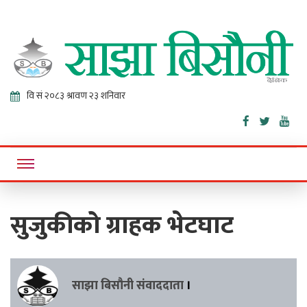
Sajha
Online News Portal
Bisaunee
सुजुकीको ग्राहक भेटघाट
साझा बिसौनी संवाददाता
।