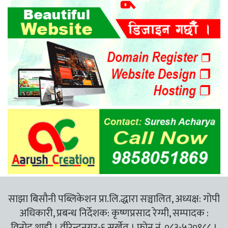
साझा बिसौनी पब्लिकेशन प्रा.लि.द्धारा सञ्चालित, अध्यक्ष: गोपी
अधिकारी, प्रबन्ध निर्देशक: कृष्णप्रसाद रेग्मी, सम्पादक :
विनोद शाही । वीरेन्द्रनगर-६ सुर्खेत । फोन नं. ०८३-५२०९८८ ।