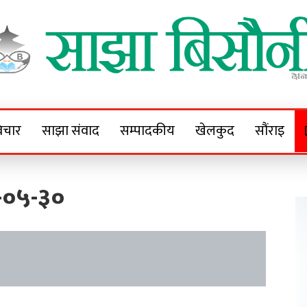
Sajha Bisaunee
e News Portal
िचार
साझा संवाद
सम्पादकीय
खेलकुद
सौंराइ
-०५-३०