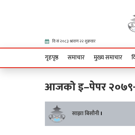
Onlin
गृहपृष्ठ
समाचार
मुख्य समाचार
व
आजको इ–पेपर २०७९
साझा बिसौनी
।