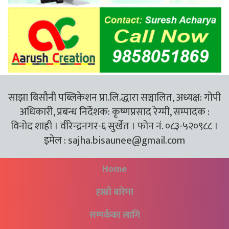
साझा बिसौनी पब्लिकेशन प्रा.लि.द्धारा सञ्चालित, अध्यक्ष: गोपी
अधिकारी, प्रबन्ध निर्देशक: कृष्णप्रसाद रेग्मी, सम्पादक :
विनोद शाही । वीरेन्द्रनगर-६ सुर्खेत । फोन नं. ०८३-५२०९८८ ।
इमेल :
sajha.bisaunee@gmail.com
Home
हाम्रो बारेमा
सम्पर्कका लागि