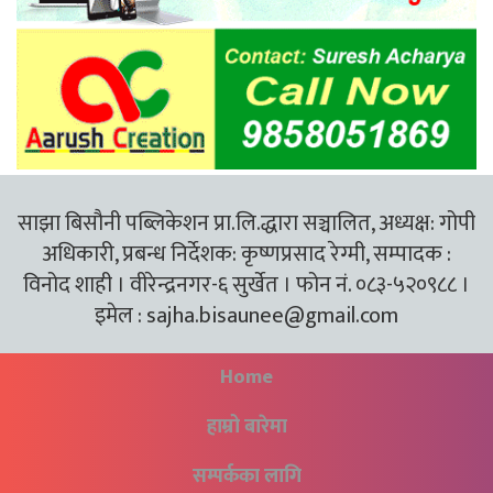
साझा बिसौनी पब्लिकेशन प्रा.लि.द्धारा सञ्चालित, अध्यक्ष: गोपी
अधिकारी, प्रबन्ध निर्देशक: कृष्णप्रसाद रेग्मी, सम्पादक :
विनोद शाही । वीरेन्द्रनगर-६ सुर्खेत । फोन नं. ०८३-५२०९८८ ।
इमेल :
sajha.bisaunee@gmail.com
Home
हाम्रो बारेमा
सम्पर्कका लागि