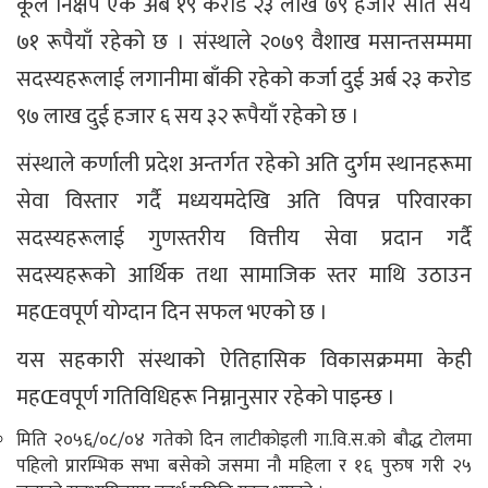
कूल निक्षेप एक अर्ब १९ करोड २३ लाख ७९ हजार सात सय
७१ रूपैयाँ रहेको छ । संस्थाले २०७९ वैशाख मसान्तसम्ममा
सदस्यहरूलाई लगानीमा बाँकी रहेको कर्जा दुई अर्ब २३ करोड
९७ लाख दुई हजार ६ सय ३२ रूपैयाँ रहेको छ ।
संस्थाले कर्णाली प्रदेश अन्तर्गत रहेको अति दुर्गम स्थानहरूमा
सेवा विस्तार गर्दै मध्ययमदेखि अति विपन्न परिवारका
सदस्यहरूलाई गुणस्तरीय वित्तीय सेवा प्रदान गर्दै
सदस्यहरूको आर्थिक तथा सामाजिक स्तर माथि उठाउन
महŒवपूर्ण योग्दान दिन सफल भएको छ ।
यस सहकारी संस्थाको ऐतिहासिक विकासक्रममा केही
महŒवपूर्ण गतिविधिहरू निम्नानुसार रहेको पाइन्छ ।
मिति २०५६/०८/०४ गतेको दिन लाटीकोइली गा.वि.स.को बौद्ध टोलमा
पहिलो प्रारम्भिक सभा बसेको जसमा नौ महिला र १६ पुरुष गरी २५