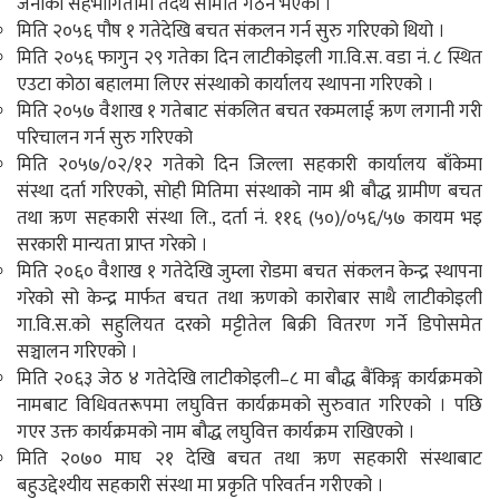
जनाको सहभागितामा तदर्थ समिति गठन भएको ।
मिति २०५६ पौष १ गतेदेखि बचत संकलन गर्न सुरु गरिएको थियो ।
मिति २०५६ फागुन २९ गतेका दिन लाटीकोइली गा.वि.स. वडा नं. ८ स्थित
एउटा कोठा बहालमा लिएर संस्थाको कार्यालय स्थापना गरिएको ।
मिति २०५७ वैशाख १ गतेबाट संकलित बचत रकमलाई ऋण लगानी गरी
परिचालन गर्न सुरु गरिएको
मिति २०५७/०२/१२ गतेको दिन जिल्ला सहकारी कार्यालय बाँकेमा
संस्था दर्ता गरिएको, सोही मितिमा संस्थाको नाम श्री बौद्ध ग्रामीण बचत
तथा ऋण सहकारी संस्था लि., दर्ता नं. ११६ (५०)/०५६/५७ कायम भइ
सरकारी मान्यता प्राप्त गरेको ।
मिति २०६० वैशाख १ गतेदेखि जुम्ला रोडमा बचत संकलन केन्द्र स्थापना
गरेको सो केन्द्र मार्फत बचत तथा ऋणको कारोबार साथै लाटीकोइली
गा.वि.स.को सहुलियत दरको मट्टीतेल बिक्री वितरण गर्ने डिपोसमेत
सञ्चालन गरिएको ।
मिति २०६३ जेठ ४ गतेदेखि लाटीकोइली–८ मा बौद्ध बैंकिङ्ग कार्यक्रमको
नामबाट विधिवतरूपमा लघुवित्त कार्यक्रमको सुरुवात गरिएको । पछि
गएर उक्त कार्यक्रमको नाम बौद्ध लघुवित्त कार्यक्रम राखिएको ।
मिति २०७० माघ २१ देखि बचत तथा ऋण सहकारी संस्थाबाट
बहुउद्देश्यीय सहकारी संस्था मा प्रकृति परिवर्तन गरीएको ।