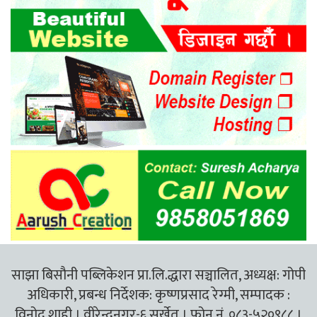
साझा बिसौनी पब्लिकेशन प्रा.लि.द्धारा सञ्चालित, अध्यक्ष: गोपी
अधिकारी, प्रबन्ध निर्देशक: कृष्णप्रसाद रेग्मी, सम्पादक :
विनोद शाही । वीरेन्द्रनगर-६ सुर्खेत । फोन नं. ०८३-५२०९८८ ।