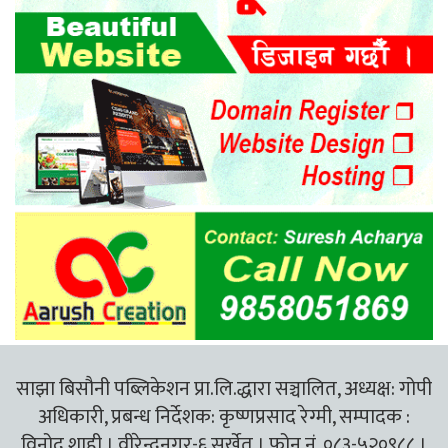
साझा बिसौनी पब्लिकेशन प्रा.लि.द्धारा सञ्चालित, अध्यक्ष: गोपी
अधिकारी, प्रबन्ध निर्देशक: कृष्णप्रसाद रेग्मी, सम्पादक :
विनोद शाही । वीरेन्द्रनगर-६ सुर्खेत । फोन नं. ०८३-५२०९८८ ।