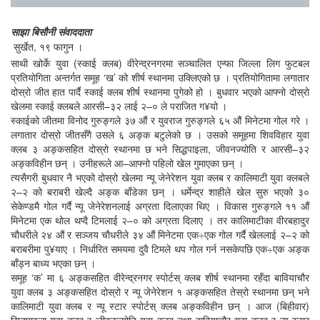
साझा बिसौनी संवाददाता
सुर्खेत, १९ फागुन ।
साथी खोर्के युवा (स्काई क्लब) वीरेन्द्रनगरमा सञ्चालित एन्फा जिल्ला लिग फुटबल
प्रतियोगिता अन्तर्गत समूह ‘ख’ को शीर्ष स्थानमा उक्लिएको छ । प्रतियोगितामा लगातार
दोस्रो जीत हात पार्दै स्काई क्लब शीर्ष स्थानमा पुगेको हो । बुधवार भएको आफ्नो दोस्रो
खेलमा स्काई क्लबले आरसी–३२ लाई २–० ले पराजित ग¥यो ।
स्काईको जीतमा विनोद गुरुङ्गले ३७ औं र युवराज गुरुङ्गले ६५ औं मिनेटमा गोल गरे ।
लगातार दोस्रो जीतसँगै उसले ६ अङ्क बटुलेको छ । उसको समूहमा शिवविहार युवा
क्लब ३ अङ्कसहित दोस्रो स्थानमा छ भने सिद्धपाइला, जीवनज्योति र आरसी–३२
अङ्कविहीन छन् । उनीहरूले आ–आफ्नो पहिलो खेल गुमाएका छन् ।
त्यसैगरी बुधवार नै भएको दोस्रो खेलमा न्यू जेनेरेशन युवा क्लब र कालिमाटी युवा क्लबले
२–२ को बराबरी खेल्दै अङ्क बाँडेका छन् । धर्मेन्द्र शाहीले खेल सुरु भएको ३०
सेकेण्डमै गोल गर्दै न्यू जेनेरेशनलाई अग्रता दिलाएका थिए । विकास गुरुङ्गले ११ औं
मिनेटमा एक थोल थप्दै टिमलाई २–० को अग्रता दिलाए । तर कालिमाटीका वीरबहादुर
चौधरीले २४ औं र सञ्जय चौधरीले ३४ औं मिनेटमा एक÷एक गोल गर्दै खेललाई २–२ को
बराबरीमा पु¥याए । निर्धारित समयमा दुवै टिमले थप गोल गर्न नसकेपछि एक÷एक अङ्क
बाँड्न बाध्य भएका छन् ।
समूह ‘क’ मा ६ अङ्कसहित वीरेन्द्रनगर स्पोर्टस् क्लब शीर्ष स्थानमा रहँदा बावियाचौर
युवा क्लब ३ अङ्कसहित दोस्रो र न्यू जेनेरेशन १ अङ्कसहित तेस्रो स्थानमा छन् भने
कालिमाटी युवा क्लब र न्यू स्टार स्पोर्टस् क्लब अङ्कविहीन छन् । आज (बिहीवार)
सिद्धपाइला युवा क्लब र जीवनज्योति युवा क्लब तथा बावियाचौर युवा क्लब र न्यू स्टार